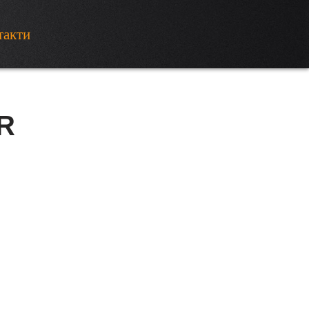
такти
R