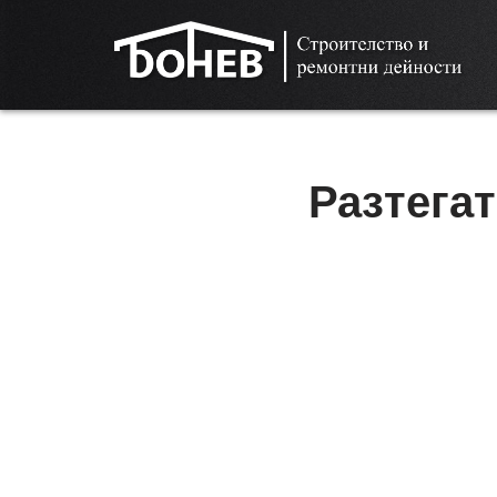
Продължете
към
съдържанието
Разтега