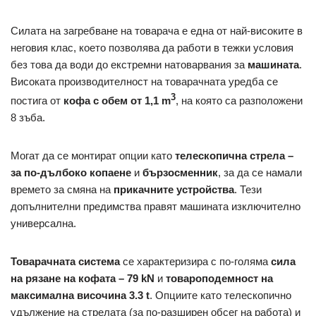
Силата на загребване на товарача е една от най-високите в
неговия клас, което позволява да работи в тежки условия
без това да води до екстремни натоварвания за
машината
.
Високата производителност на товарачната уредба се
3
постига от
кофа с обем от 1,1 m
, на която са разположени
8 зъба.
Могат да се монтират опции като
телескопична стрела –
за по-дълбоко копаене
и
бързосменник
, за да се намали
времето за смяна на
прикачните устройства
. Тези
допълнителни предимства правят машината изключително
универсална.
Товарачната система
се характеризира с по-голяма
сила
на рязане на кофата – 79 kN
и
товароподемност на
максимална височина 3.3 t
. Опциите като телескопично
удължение на стрелата (за по-разширен обсег на работа) и