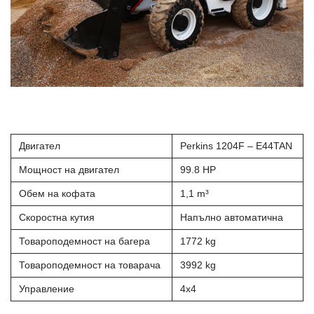
Двигател
Perkins 1204F – E44TAN
Мощност на двигател
99.8 HP
Обем на кофата
1,1 m³
Скоростна кутия
Напълно автоматична
Товароподемност на багера
1772 kg
Товароподемност на товарача
3992 kg
Управление
4х4