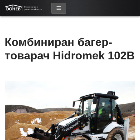
Продължете
към
съдържанието
Комбиниран багер-
товарач Hidromek 102B