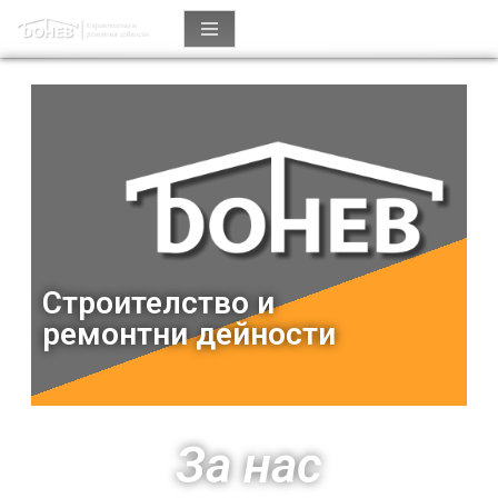
Продължете
към
съдържанието
Строителство и
ремонтни дейности
За нас